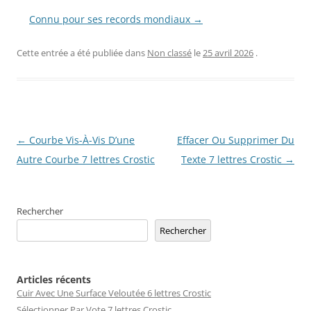
Connu pour ses records mondiaux →
Cette entrée a été publiée dans
Non classé
le
25 avril 2026
.
Navigation
←
Courbe Vis-À-Vis D’une
Effacer Ou Supprimer Du
des
Autre Courbe 7 lettres Crostic
Texte 7 lettres Crostic
→
articles
Rechercher
Rechercher
Articles récents
Cuir Avec Une Surface Veloutée 6 lettres Crostic
Sélectionner Par Vote 7 lettres Crostic