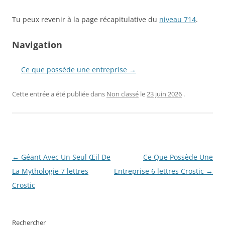
Tu peux revenir à la page récapitulative du
niveau 714
.
Navigation
Ce que possède une entreprise →
Cette entrée a été publiée dans
Non classé
le
23 juin 2026
.
Navigation
←
Géant Avec Un Seul Œil De
Ce Que Possède Une
des
La Mythologie 7 lettres
Entreprise 6 lettres Crostic
→
articles
Crostic
Rechercher