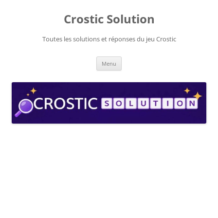
Aller
au
Crostic Solution
contenu
Toutes les solutions et réponses du jeu Crostic
Menu