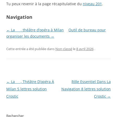
Tu peux revenir à la page récapitulative du
niveau 201
.
Navigation
← La ___, théâtre d’opéra à Milan
Outil de bureau pour
organiser les documents →
Cette entrée a été publiée dans
Non classé
le
8 avril 2026
.
Navigation
←
La ___, Théâtre D’opéra À
Rôle Essentiel Dans La
des
Milan 5 lettres solution
Navigation 8 lettres solution
articles
Crostic
Crostic
→
Rechercher