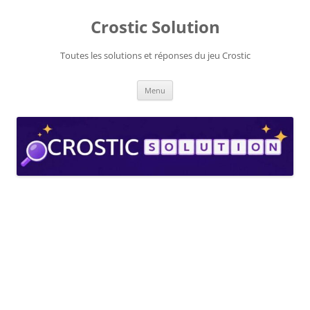
Aller
au
Crostic Solution
contenu
Toutes les solutions et réponses du jeu Crostic
Menu