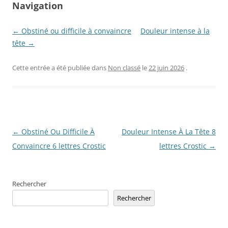
Navigation
← Obstiné ou difficile à convaincre
Douleur intense à la
tête →
Cette entrée a été publiée dans
Non classé
le
22 juin 2026
.
Navigation
←
Obstiné Ou Difficile À
Douleur Intense À La Tête 8
des
Convaincre 6 lettres Crostic
lettres Crostic
→
articles
Rechercher
Rechercher