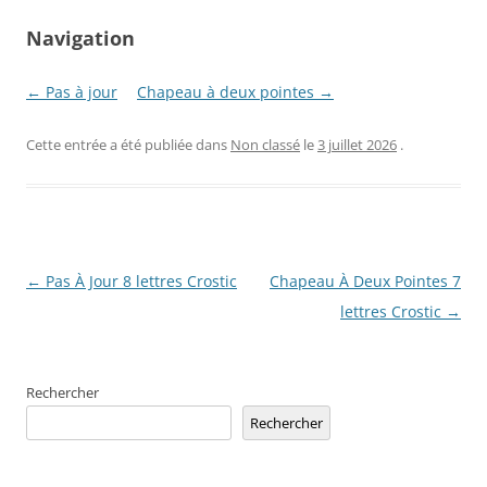
Navigation
← Pas à jour
Chapeau à deux pointes →
Cette entrée a été publiée dans
Non classé
le
3 juillet 2026
.
Navigation
←
Pas À Jour 8 lettres Crostic
Chapeau À Deux Pointes 7
des
lettres Crostic
→
articles
Rechercher
Rechercher