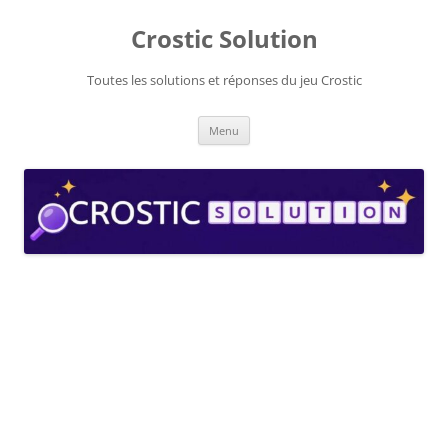
Aller
au
Crostic Solution
contenu
Toutes les solutions et réponses du jeu Crostic
Menu