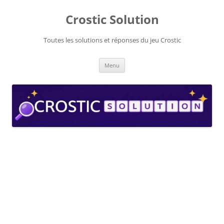
Aller
au
Crostic Solution
contenu
Toutes les solutions et réponses du jeu Crostic
Menu