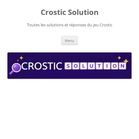
Aller
au
Crostic Solution
contenu
Toutes les solutions et réponses du jeu Crostic
Menu