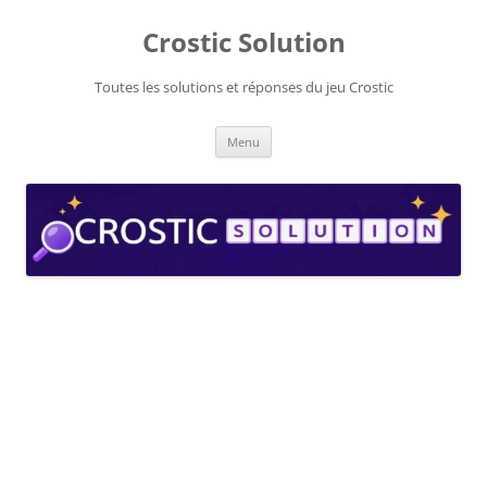
Aller
au
Crostic Solution
contenu
Toutes les solutions et réponses du jeu Crostic
Menu