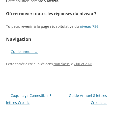
Cette solution compte
5 lettres
.
Où retrouver toutes les réponses du niveau ?
Tu peux revenir à la page récapitulative du
niveau 756
.
Navigation
Guide annuel →
Cette entrée a été publiée dans
Non classé
le
2 juillet 2026
.
Navigation
←
Coquillage Comestible 8
Guide Annuel 8 lettres
des
lettres Crostic
Crostic
→
articles