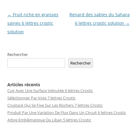
Navigation
←
Fruit riche en graisses
Renard des sables du Sahara
des
saines 6 lettres crostic
6 lettres crostic solution
→
articles
solution
Rechercher
Rechercher
Articles récents
Cuir Avec Une Surface Veloutée 6 lettres Crostic
Sélectionner Par Vote 7 lettres Crostic
Crustacé Qui Se Fixe Sur Les Rochers 7 lettres Crostic
Produit Par Une Variation De Flux Dans Un Circuit 6 lettres Crostic
Arbre Emblématique Du Liban 5 lettres Crostic