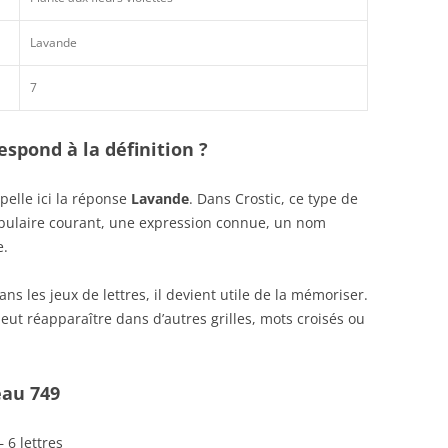
Lavande
7
spond à la définition ?
elle ici la réponse
Lavande
. Dans Crostic, ce type de
abulaire courant, une expression connue, un nom
e.
s les jeux de lettres, il devient utile de la mémoriser.
eut réapparaître dans d’autres grilles, mots croisés ou
eau 749
 6 lettres