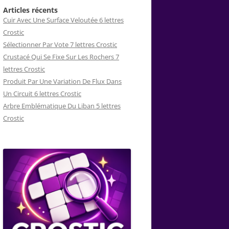
Articles récents
Cuir Avec Une Surface Veloutée 6 lettres
Crostic
Sélectionner Par Vote 7 lettres Crostic
Crustacé Qui Se Fixe Sur Les Rochers 7
lettres Crostic
Produit Par Une Variation De Flux Dans
Un Circuit 6 lettres Crostic
Arbre Emblématique Du Liban 5 lettres
Crostic