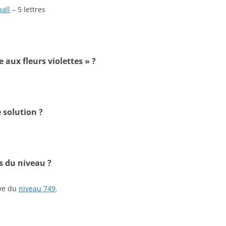
all
– 5 lettres
e aux fleurs violettes » ?
 solution ?
s du niveau ?
ive du
niveau 749
.