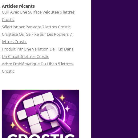
Articles récents
Cuir Avec Une Surface Veloutée 6 lettres
Crostic
Sélectionner Par Vote 7 lettres Crostic
Crustacé Qui Se Fixe Sur Les Rochers 7
lettres Crostic
Produit Par Une Variation De Flux Dans
Un Circuit 6 lettres Crostic
Arbre Emblématique Du Liban 5 lettres
Crostic