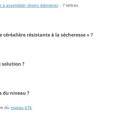
te à assembler divers éléments
– 7 lettres
e céréalière résistante à la sécheresse » ?
 solution ?
s du niveau ?
ive du
niveau 676
.