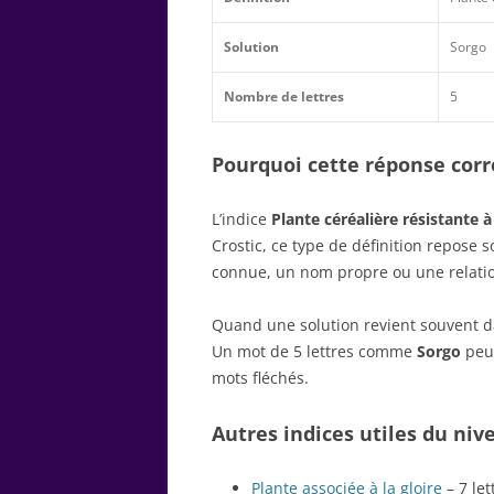
Solution
Sorgo
Nombre de lettres
5
Pourquoi cette réponse corre
L’indice
Plante céréalière résistante à
Crostic, ce type de définition repose
connue, un nom propre ou une relatio
Quand une solution revient souvent dan
Un mot de 5 lettres comme
Sorgo
peut
mots fléchés.
Autres indices utiles du niv
Plante associée à la gloire
– 7 let