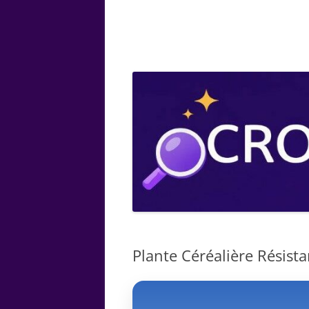
ARTS
CHIMIE
BOTANIQUE
MATHÉMATIQUE
Plante Céréalière Résista