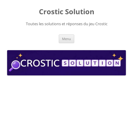
Aller
au
Crostic Solution
contenu
Toutes les solutions et réponses du jeu Crostic
Menu