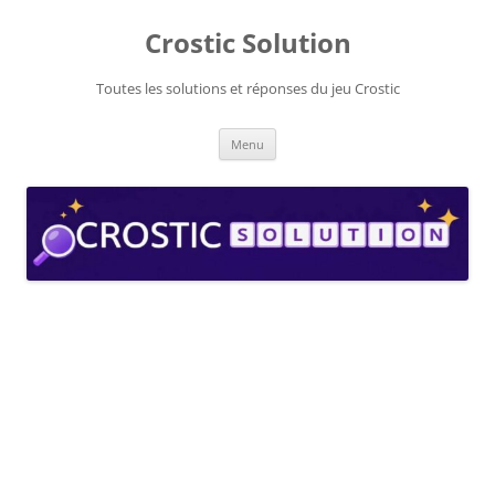
Aller
au
Crostic Solution
contenu
Toutes les solutions et réponses du jeu Crostic
Menu