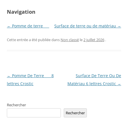
Navigation
← Pomme de terre ___
Surface de terre ou de matériau →
Cette entrée a été publiée dans
Non classé
le
2 juillet 2026
.
Navigation
←
Pomme De Terre ___ 8
Surface De Terre Ou De
des
lettres Crostic
Matériau 6 lettres Crostic
→
articles
Rechercher
Rechercher