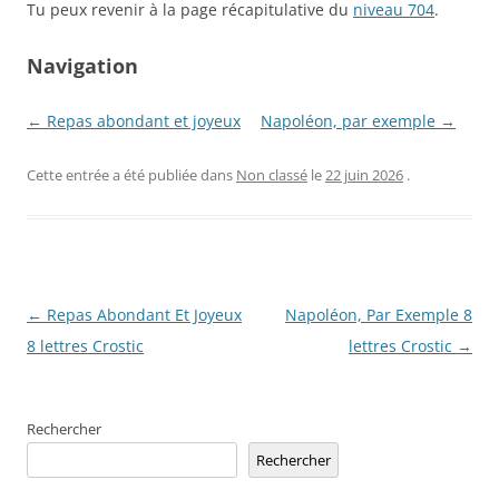
Tu peux revenir à la page récapitulative du
niveau 704
.
Navigation
← Repas abondant et joyeux
Napoléon, par exemple →
Cette entrée a été publiée dans
Non classé
le
22 juin 2026
.
Navigation
←
Repas Abondant Et Joyeux
Napoléon, Par Exemple 8
des
8 lettres Crostic
lettres Crostic
→
articles
Rechercher
Rechercher