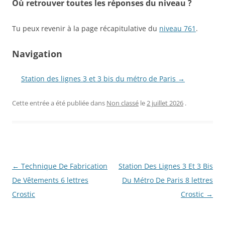
Où retrouver toutes les réponses du niveau ?
Tu peux revenir à la page récapitulative du
niveau 761
.
Navigation
Station des lignes 3 et 3 bis du métro de Paris →
Cette entrée a été publiée dans
Non classé
le
2 juillet 2026
.
Navigation
←
Technique De Fabrication
Station Des Lignes 3 Et 3 Bis
des
De Vêtements 6 lettres
Du Métro De Paris 8 lettres
articles
Crostic
Crostic
→