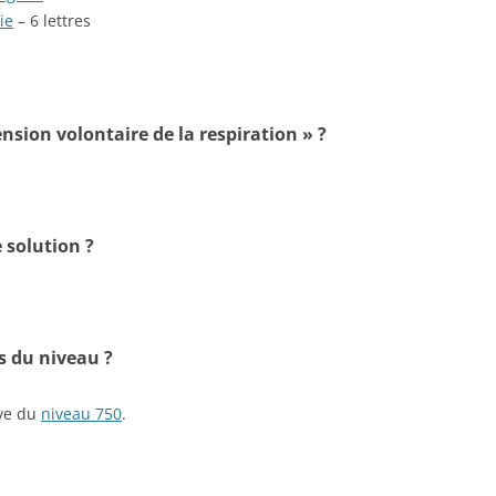
ie
– 6 lettres
ension volontaire de la respiration » ?
 solution ?
s du niveau ?
ive du
niveau 750
.