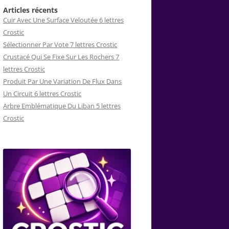
Articles récents
Cuir Avec Une Surface Veloutée 6 lettres
Crostic
Sélectionner Par Vote 7 lettres Crostic
Crustacé Qui Se Fixe Sur Les Rochers 7
lettres Crostic
Produit Par Une Variation De Flux Dans
Un Circuit 6 lettres Crostic
Arbre Emblématique Du Liban 5 lettres
Crostic