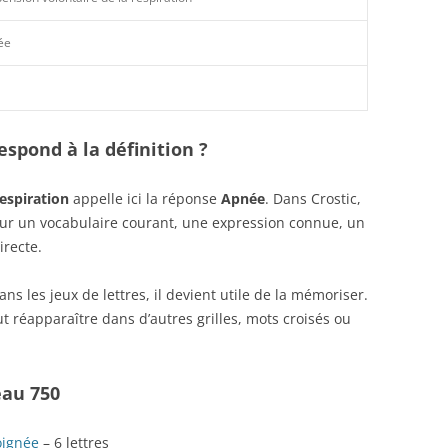
ée
spond à la définition ?
espiration
appelle ici la réponse
Apnée
. Dans Crostic,
sur un vocabulaire courant, une expression connue, un
irecte.
s les jeux de lettres, il devient utile de la mémoriser.
t réapparaître dans d’autres grilles, mots croisés ou
eau 750
oignée
– 6 lettres