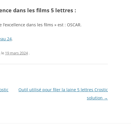
nce dans les films 5 lettres :
e l’excellence dans les films » est : OSCAR.
eau 24
.
e
le
19 mars 2024
.
ostic
Outil utilisé pour filer la laine 5 lettres Crostic
solution
→