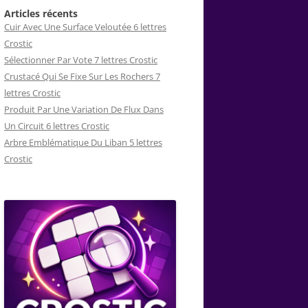
Articles récents
Cuir Avec Une Surface Veloutée 6 lettres
Crostic
Sélectionner Par Vote 7 lettres Crostic
Crustacé Qui Se Fixe Sur Les Rochers 7
lettres Crostic
Produit Par Une Variation De Flux Dans
Un Circuit 6 lettres Crostic
Arbre Emblématique Du Liban 5 lettres
Crostic