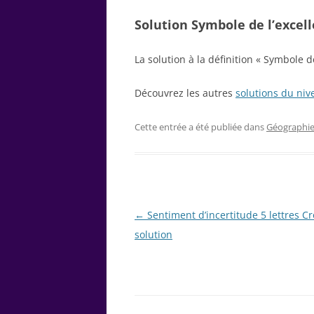
Solution Symbole de l’excelle
La solution à la définition « Symbole d
Découvrez les autres
solutions du niv
Cette entrée a été publiée dans
Géographi
Navigation
←
Sentiment d’incertitude 5 lettres Cr
des
solution
articles