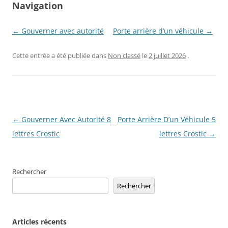
Navigation
← Gouverner avec autorité
Porte arrière d’un véhicule →
Cette entrée a été publiée dans
Non classé
le
2 juillet 2026
.
Navigation
←
Gouverner Avec Autorité 8
Porte Arrière D’un Véhicule 5
des
lettres Crostic
lettres Crostic
→
articles
Rechercher
Rechercher
Articles récents