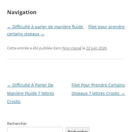
Navigation
← Difficulté à parler de manière fluide
Filet pour prendre
certains oiseaux →
Cette entrée a été publiée dans
Non classé
le
22 juin 2026
.
Navigation
←
Difficulté À Parler De
Filet Pour Prendre Certains
des
Manière Fluide 7 lettres
Oiseaux 7 lettres Crostic
→
articles
Crostic
Rechercher
Rechercher