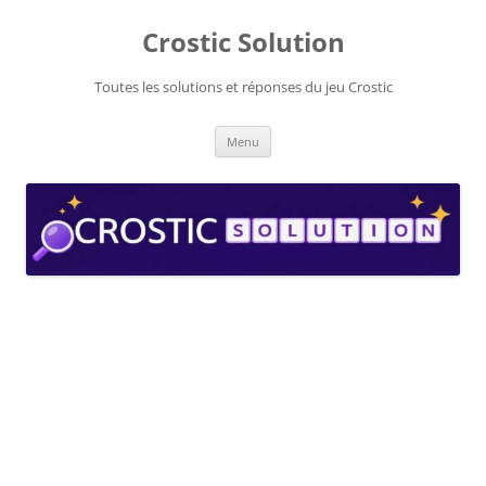
Aller
au
Crostic Solution
contenu
Toutes les solutions et réponses du jeu Crostic
Menu