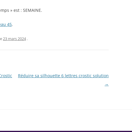
temps » est : SEMAINE.
eau 45
.
le
23 mars 2024
.
Crostic
Réduire sa silhouette 6 lettres crostic solution
→