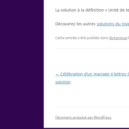
La solution à la définition « Unité de 
Découvrez les autres
solutions du niv
Cette entrée a été publiée dans
Botanique
Navigation
←
Célébration d’un mariage 4 lettres 
des
solution
articles
Fièrement propulsé par WordPress