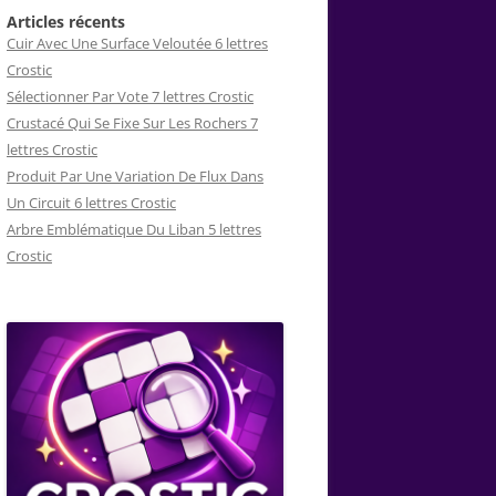
Articles récents
Cuir Avec Une Surface Veloutée 6 lettres
Crostic
Sélectionner Par Vote 7 lettres Crostic
Crustacé Qui Se Fixe Sur Les Rochers 7
lettres Crostic
Produit Par Une Variation De Flux Dans
Un Circuit 6 lettres Crostic
Arbre Emblématique Du Liban 5 lettres
Crostic