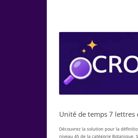
ARTS
CHIMIE
BOTANIQUE
MATHÉMATIQUE
Unité de temps 7 lettres 
Découvrez la solution pour la définiti
niveau 45 de la catégorie Botanique. S