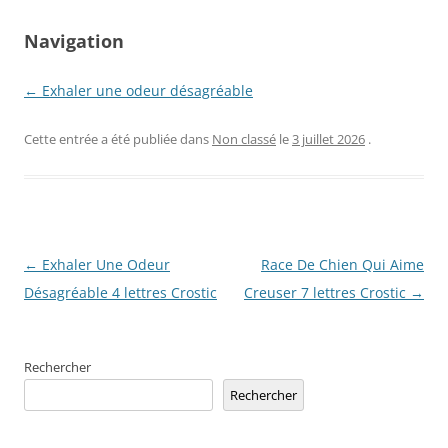
Navigation
← Exhaler une odeur désagréable
Cette entrée a été publiée dans
Non classé
le
3 juillet 2026
.
Navigation
←
Exhaler Une Odeur
Race De Chien Qui Aime
des
Désagréable 4 lettres Crostic
Creuser 7 lettres Crostic
→
articles
Rechercher
Rechercher