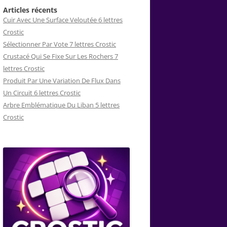
Articles récents
Cuir Avec Une Surface Veloutée 6 lettres
Crostic
Sélectionner Par Vote 7 lettres Crostic
Crustacé Qui Se Fixe Sur Les Rochers 7
lettres Crostic
Produit Par Une Variation De Flux Dans
Un Circuit 6 lettres Crostic
Arbre Emblématique Du Liban 5 lettres
Crostic