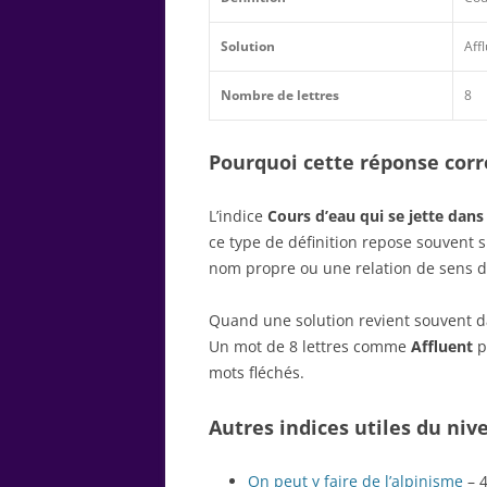
Solution
Aff
Nombre de lettres
8
Pourquoi cette réponse corre
L’indice
Сours d’eau qui se jette dans
ce type de définition repose souvent 
nom propre ou une relation de sens d
Quand une solution revient souvent dan
Un mot de 8 lettres comme
Affluent
p
mots fléchés.
Autres indices utiles du niv
On peut y faire de l’alpinisme
– 4