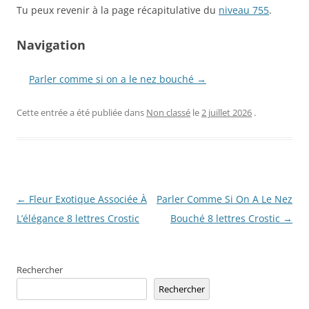
Tu peux revenir à la page récapitulative du
niveau 755
.
Navigation
Parler comme si on a le nez bouché →
Cette entrée a été publiée dans
Non classé
le
2 juillet 2026
.
Navigation
←
Fleur Exotique Associée À
Parler Comme Si On A Le Nez
des
L’élégance 8 lettres Crostic
Bouché 8 lettres Crostic
→
articles
Rechercher
Rechercher