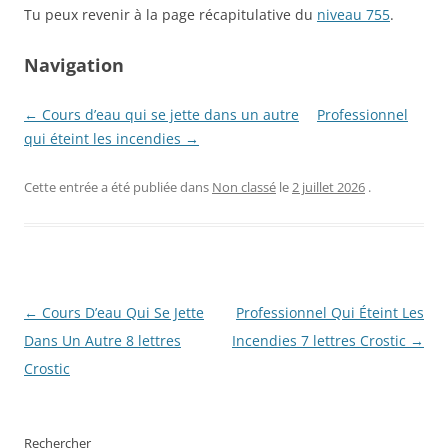
Tu peux revenir à la page récapitulative du
niveau 755
.
Navigation
← Сours d’eau qui se jette dans un autre
Professionnel
qui éteint les incendies →
Cette entrée a été publiée dans
Non classé
le
2 juillet 2026
.
Navigation
←
Сours D’eau Qui Se Jette
Professionnel Qui Éteint Les
des
Dans Un Autre 8 lettres
Incendies 7 lettres Crostic
→
articles
Crostic
Rechercher