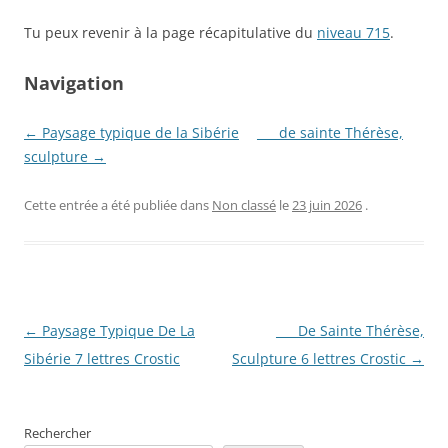
Tu peux revenir à la page récapitulative du
niveau 715
.
Navigation
← Paysage typique de la Sibérie
___ de sainte Thérèse,
sculpture →
Cette entrée a été publiée dans
Non classé
le
23 juin 2026
.
Navigation
←
Paysage Typique De La
___ De Sainte Thérèse,
des
Sibérie 7 lettres Crostic
Sculpture 6 lettres Crostic
→
articles
Rechercher