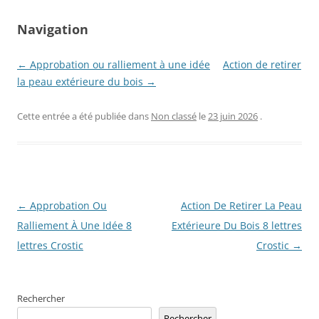
Navigation
← Approbation ou ralliement à une idée
Action de retirer
la peau extérieure du bois →
Cette entrée a été publiée dans
Non classé
le
23 juin 2026
.
Navigation
←
Approbation Ou
Action De Retirer La Peau
des
Ralliement À Une Idée 8
Extérieure Du Bois 8 lettres
articles
lettres Crostic
Crostic
→
Rechercher
Rechercher