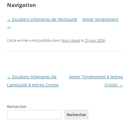
Navigation
← Escaliers infamants de l’Antiquité
Aimer tendrement
→
Cette entrée a été publiée dans
Non classé
le
23 juin 2026
.
Navigation
←
Escaliers Infamants De
Aimer Tendrement 6 lettres
des
L’antiquité 8 lettres Crostic
Crostic
→
articles
Rechercher
Rechercher