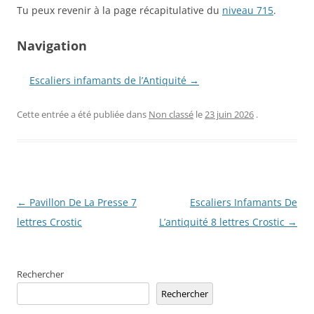
Tu peux revenir à la page récapitulative du
niveau 715
.
Navigation
Escaliers infamants de l’Antiquité →
Cette entrée a été publiée dans
Non classé
le
23 juin 2026
.
Navigation
←
Pavillon De La Presse 7
Escaliers Infamants De
des
lettres Crostic
L’antiquité 8 lettres Crostic
→
articles
Rechercher
Rechercher