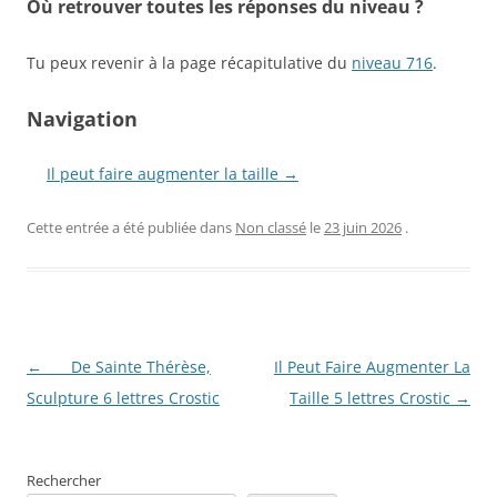
Où retrouver toutes les réponses du niveau ?
Tu peux revenir à la page récapitulative du
niveau 716
.
Navigation
Il peut faire augmenter la taille →
Cette entrée a été publiée dans
Non classé
le
23 juin 2026
.
Navigation
←
___ De Sainte Thérèse,
Il Peut Faire Augmenter La
des
Sculpture 6 lettres Crostic
Taille 5 lettres Crostic
→
articles
Rechercher