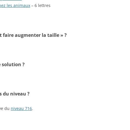
chez les animaux
– 6 lettres
t faire augmenter la taille » ?
 solution ?
s du niveau ?
ive du
niveau 716
.