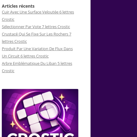
Articles récents
Cuir Avec Une Surface Veloutée 6 lettres
Crostic
Sélectionner Par Vote 7 lettres Crostic
Crustacé Qui Se Fixe Sur Les Rochers 7
lettres Crostic
Produit Par Une Variation De Flux Dans
Un Circuit 6 lettres Crostic
Arbre Emblématique Du Liban 5 lettres
Crostic