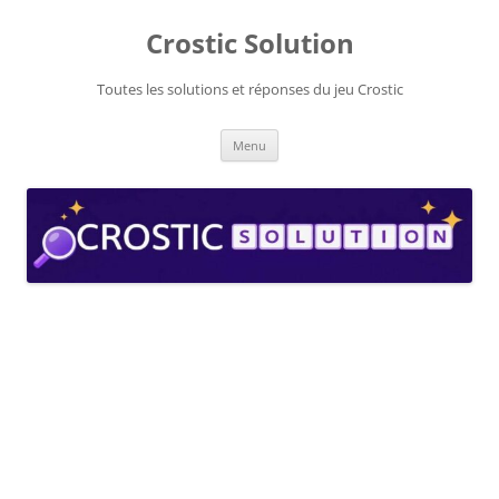
Aller
au
Crostic Solution
contenu
Toutes les solutions et réponses du jeu Crostic
Menu