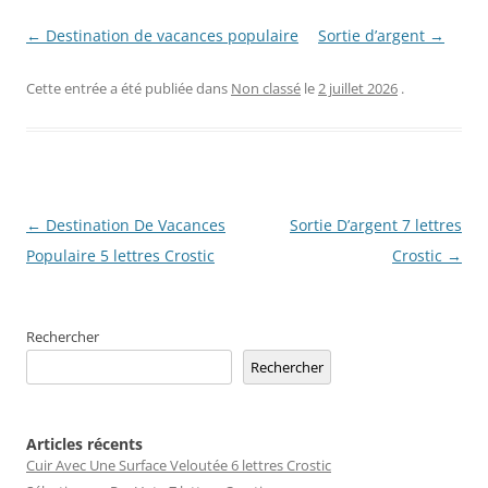
← Destination de vacances populaire
Sortie d’argent →
Cette entrée a été publiée dans
Non classé
le
2 juillet 2026
.
Navigation
←
Destination De Vacances
Sortie D’argent 7 lettres
des
Populaire 5 lettres Crostic
Crostic
→
articles
Rechercher
Rechercher
Articles récents
Cuir Avec Une Surface Veloutée 6 lettres Crostic