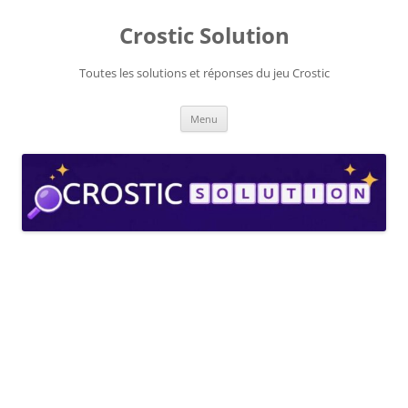
Aller
au
Crostic Solution
contenu
Toutes les solutions et réponses du jeu Crostic
Menu