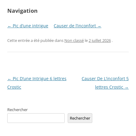
Navigation
← Pic d’une intrigue
Causer de l’inconfort →
Cette entrée a été publiée dans
Non classé
le
2 juillet 2026
.
Navigation
←
Pic D’une Intrigue 6 lettres
Causer De L’inconfort 5
des
Crostic
lettres Crostic
→
articles
Rechercher
Rechercher