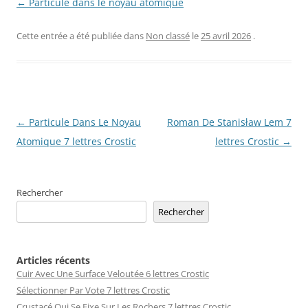
← Particule dans le noyau atomique
Cette entrée a été publiée dans
Non classé
le
25 avril 2026
.
Navigation
←
Particule Dans Le Noyau
Roman De Stanisław Lem 7
des
Atomique 7 lettres Crostic
lettres Crostic
→
articles
Rechercher
Rechercher
Articles récents
Cuir Avec Une Surface Veloutée 6 lettres Crostic
Sélectionner Par Vote 7 lettres Crostic
Crustacé Qui Se Fixe Sur Les Rochers 7 lettres Crostic