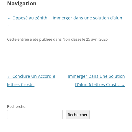
Navigation
← Opposé au zénith
Immerger dans une solution d’alun
→
Cette entrée a été publiée dans
Non classé
le
25 avril 2026
.
Navigation
←
Conclure Un Accord 8
Immerger Dans Une Solution
des
lettres Crostic
D’alun 6 lettres Crostic
→
articles
Rechercher
Rechercher