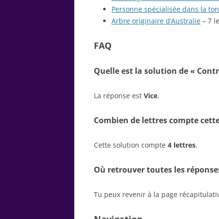
Personne spécialisée dans la to
Arbre originaire d’Australie
– 7 l
FAQ
Quelle est la solution de « Contr
La réponse est
Vice
.
Combien de lettres compte cette
Cette solution compte
4 lettres
.
Où retrouver toutes les réponse
Tu peux revenir à la page récapitulat
Navigation