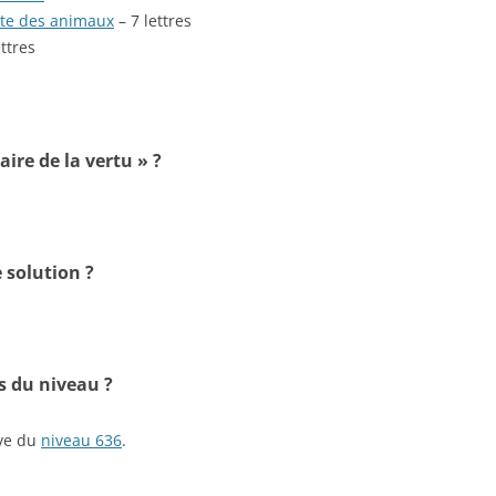
nte des animaux
– 7 lettres
ettres
aire de la vertu » ?
 solution ?
s du niveau ?
ive du
niveau 636
.