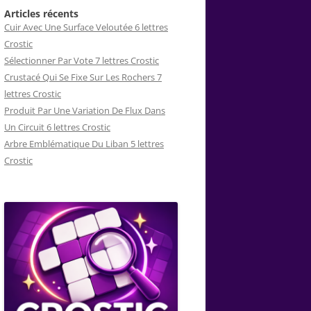
Articles récents
Cuir Avec Une Surface Veloutée 6 lettres
Crostic
Sélectionner Par Vote 7 lettres Crostic
Crustacé Qui Se Fixe Sur Les Rochers 7
lettres Crostic
Produit Par Une Variation De Flux Dans
Un Circuit 6 lettres Crostic
Arbre Emblématique Du Liban 5 lettres
Crostic