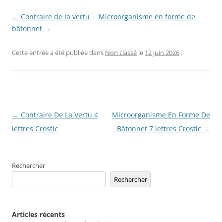
← Contraire de la vertu
Microorganisme en forme de
bâtonnet →
Cette entrée a été publiée dans
Non classé
le
12 juin 2026
.
Navigation
←
Contraire De La Vertu 4
Microorganisme En Forme De
des
lettres Crostic
Bâtonnet 7 lettres Crostic
→
articles
Rechercher
Rechercher
Articles récents