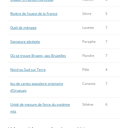
Rivière de l’ouest de la France
Sèvre
5
Outil de ménage
Lavette
7
Signature abrégée
Paraphe
7
Où se trouve Bruges, pas Bruxelles
Flandre
7
Nord ou Sud sur Terre
Pôle
4
Jeu de cartes populaire originaire
Canasta
7
d’Uruguay
Unité de mesure de force du système
Sthène
6
mts