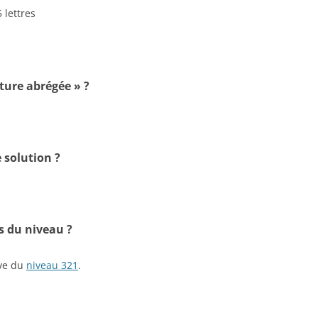
 lettres
ature abrégée » ?
 solution ?
s du niveau ?
ive du
niveau 321
.