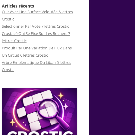
Articles récents
Cuir Avec Une Surface Veloutée 6 lettres
Crostic
Sélectionner Par Vote 7 lettres Crostic
Crustacé Qui Se Fixe Sur Les Rochers 7
lettres Crostic
Produit Par Une Variation De Flux Dans
Un Circuit 6 lettres Crostic
Arbre Emblématique Du Liban 5 lettres
Crostic