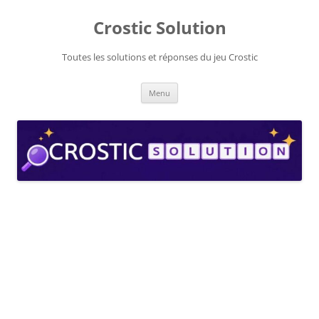
Aller
au
Crostic Solution
contenu
Toutes les solutions et réponses du jeu Crostic
Menu