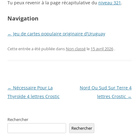
Tu peux revenir à la page récapitulative du
niveau 321
.
Navigation
← Jeu de cartes populaire originaire d’Uruguay
Cette entrée a été publiée dans
Non classé
le
15 avril 2026
.
Navigation
←
Nécessaire Pour La
Nord Ou Sud Sur Terre 4
des
Thyroïde 4 lettres Crostic
lettres Crostic
→
articles
Rechercher
Rechercher