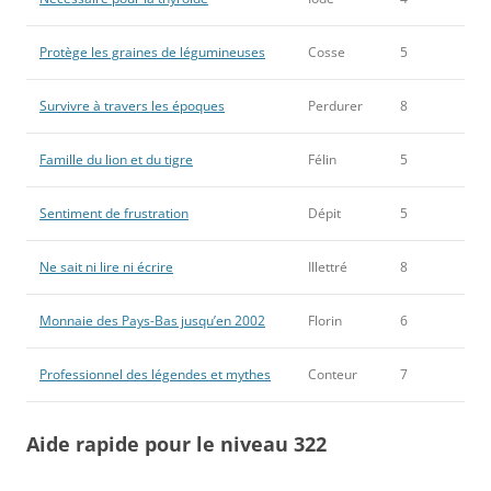
Protège les graines de légumineuses
Cosse
5
Survivre à travers les époques
Perdurer
8
Famille du lion et du tigre
Félin
5
Sentiment de frustration
Dépit
5
Ne sait ni lire ni écrire
Illettré
8
Monnaie des Pays-Bas jusqu’en 2002
Florin
6
Professionnel des légendes et mythes
Conteur
7
Aide rapide pour le niveau 322