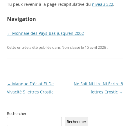
Tu peux revenir à la page récapitulative du
niveau 322
.
Navigation
← Monnaie des Pays-Bas jusqu’en 2002
Cette entrée a été publiée dans
Non classé
le
15 avril 2026
.
Navigation
←
Manque D’éclat Et De
Ne Sait Ni Lire Ni Écrire 8
des
Vivacité 5 lettres Crostic
lettres Crostic
→
articles
Rechercher
Rechercher