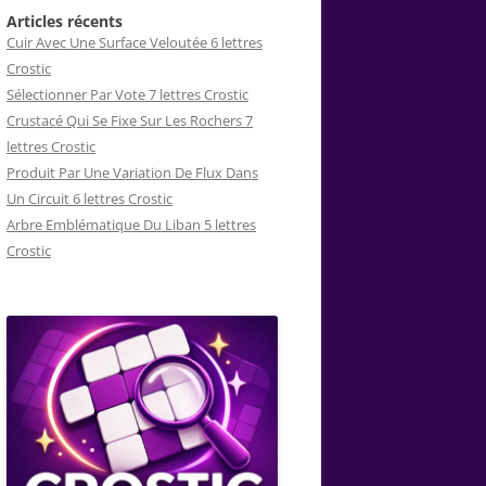
Articles récents
Cuir Avec Une Surface Veloutée 6 lettres
Crostic
Sélectionner Par Vote 7 lettres Crostic
Crustacé Qui Se Fixe Sur Les Rochers 7
lettres Crostic
Produit Par Une Variation De Flux Dans
Un Circuit 6 lettres Crostic
Arbre Emblématique Du Liban 5 lettres
Crostic