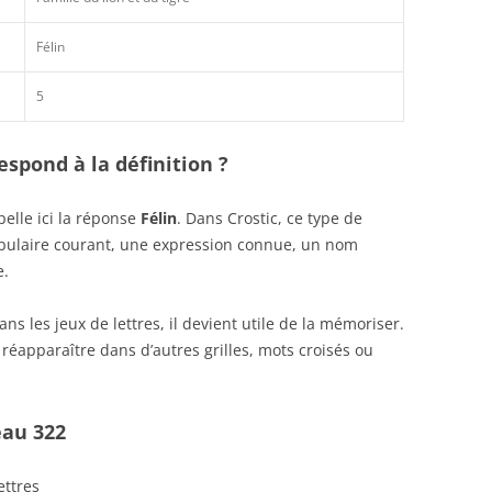
Félin
5
spond à la définition ?
elle ici la réponse
Félin
. Dans Crostic, ce type de
abulaire courant, une expression connue, un nom
e.
s les jeux de lettres, il devient utile de la mémoriser.
réapparaître dans d’autres grilles, mots croisés ou
eau 322
ettres