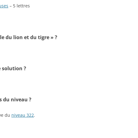
uses
– 5 lettres
e du lion et du tigre » ?
 solution ?
s du niveau ?
ive du
niveau 322
.