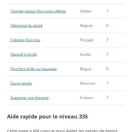
Tourner autour d’un corps céleste
Orbiter
7
Oligarque du passé
Magnat
6
Création d’un trou
Perçage
7
Opposé à érudit
Inculte
7
Peut être drôle ou mauvaise
Blague
6
Sucre simple
Mannose
7
Supporter une épreuve
Endurer
7
Aide rapide pour le niveau 335
Cette page a été conçue pour éviter les pertes de temps