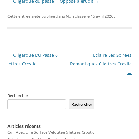
← Oligarque du passé
Opposé à érudit →
Cette entrée a été publiée dans
Non classé
le
15 avril 2026
.
Navigation
←
Oligarque Du Passé 6
Éclaire Les Soirées
des
lettres Crostic
Romantiques 6 lettres Crostic
articles
→
Rechercher
Rechercher
Articles récents
Cuir Avec Une Surface Veloutée 6 lettres Crostic